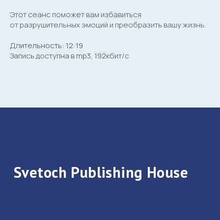
Этот сеанс поможет вам избавиться
от разрушительных эмоций и преобразить вашу жизнь.
Длительность: 12:19
Запись доступна в mp3, 192кбит/с
svetoch.press@gmail.com
Catalog
Contacts
Privacy Policy
Contract Offer
Contact form