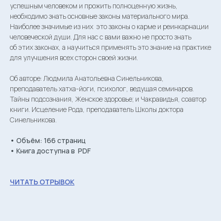
успешным человеком и прожить полноценную жизнь,
необходимо знать основные законы материального мира.
Наиболее значимые из них это законы о карме и реинкарнации
человеческой души. Для нас с вами важно не просто знать
об этих законах, а научиться применять это знание на практике
для улучшения всех сторон своей жизни.
Об авторе: Людмила Анатольевна Синельникова,
преподаватель хатха-йоги, психолог, ведущая семинаров.
Svetoch Publishing House
Тайны подсознания, Женское здоровье; и Чакравидья, соавтор
книги. Исцеление Рода, преподаватель Школы доктора
Синельникова.
• Объём: 166 страниц
• Книга доступна в PDF
svetoch.press@gmail.com
ЧИТАТЬ ОТРЫВОК
Catalog